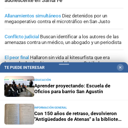
adolescente en Santa Fe
Allanamientos simultáneos
Diez detenidos por un
megaoperativo contra el microtráfico en San Justo
Conflicto judicial
Buscan identificar a los autores de las
amenazas contra un médico, un abogado y un periodista
El peor final
Hallaron sin vida al kitesurfista que era
buscado desde el jueves en la Laguna Setúbal
TE PUEDE INTERESAR
✕
Femicidio en Córdoba
Caso Agostina Vega: dos
EDUCACIÓN
inquilinos de Barrelier fueron detenidos por
Aprender proyectando: Escuela de
encubrimiento agravado
Oficios para barrio San Agustín
INFORMACIÓN GENERAL
Con 150 años de retraso, devolvieron
"Antigüedades de Atenas" a la biblioteca
+
Información General
de Kiama