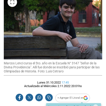
Marcos Lenci cursa el 5to. año en la Escuela N° 3147 "Señor de la
Divina Providencia". Allí fue donde se inscribió para participar de las
Olimpiadas de Historia. Foto: Luis Cetraro
Lunes 31.10.2022
17:45
Actualizado al
Miércoles 2.11.2022
20:01
hs
+ Agregar El Litoral en