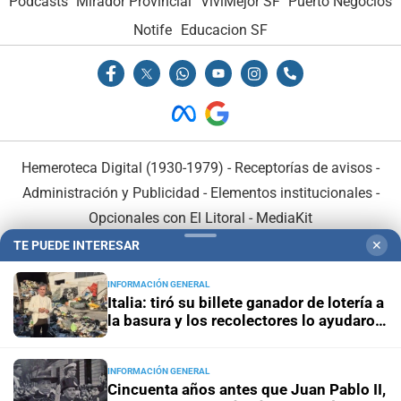
Podcasts
Mirador Provincial
VivíMejor SF
Puerto Negocios
Notife
Educacion SF
Hemeroteca Digital (1930-1979)
-
Receptorías de avisos
-
Administración y Publicidad
-
Elementos institucionales
-
Opcionales con El Litoral
-
MediaKit
TE PUEDE INTERESAR
✕
El Litoral es miembro de:
INFORMACIÓN GENERAL
Italia: tiró su billete ganador de lotería a
la basura y los recolectores lo ayudaron
a recuperarlo
INFORMACIÓN GENERAL
En Asociación con:
Cincuenta años antes que Juan Pablo II,