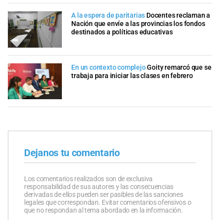
A la espera de paritarias
Docentes reclaman a
Nación que envíe a las provincias los fondos
destinados a políticas educativas
En un contexto complejo
Goity remarcó que se
trabaja para iniciar las clases en febrero
Dejanos tu comentario
Los comentarios realizados son de exclusiva
responsabilidad de sus autores y las consecuencias
derivadas de ellos pueden ser pasibles de las sanciones
legales que correspondan. Evitar comentarios ofensivos o
que no respondan al tema abordado en la información.