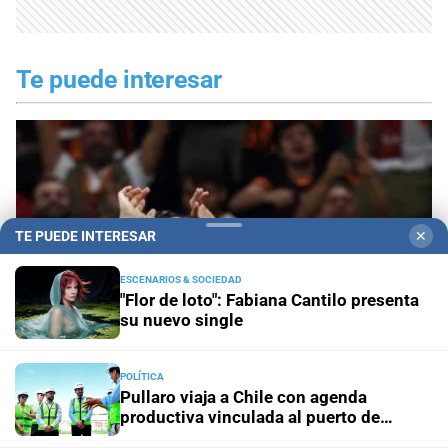
Te puede interesar
TE PUEDE INTERESAR
✕
ESCENARIOS & SOCIEDAD
"Flor de loto": Fabiana Cantilo presenta
su nuevo single
POLÍTICA
Pullaro viaja a Chile con agenda
Mauro Icardi podría continuar su carrera en
productiva vinculada al puerto de
Rosario
España: el club que quiere ficharlo