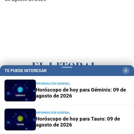
TE PUEDE INTERESAR
✕
INFORMACIÓN GENERAL
Campolitoral
Revista Nosotros
Clasificados
CYD Litoral
Horóscopo de hoy para Géminis: 09 de
Podcasts
Mirador Provincial
VivíMejor SF
Puerto Negocios
agosto de 2026
Notife
Educacion SF
INFORMACIÓN GENERAL
Horóscopo de hoy para Tauro: 09 de
agosto de 2026