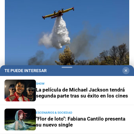
TE PUEDE INTERESAR
✕
Propiedad privada y derechos
Fiscalías
SHOW
La película de Michael Jackson tendrá
ambientales cuestionan la reforma por su posible
segunda parte tras su éxito en los cines
regresión en materia ambiental
ESCENARIOS & SOCIEDAD
El diario cumple 108 años
10 hechos que marcaron la
"Flor de loto": Fabiana Cantilo presenta
historia de Santa Fe, vistos desde la óptica de El Litoral
su nuevo single