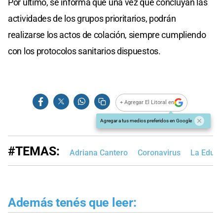
Por último, se informa que una vez que concluyan las
actividades de los grupos prioritarios, podrán
realizarse los actos de colación, siempre cumpliendo
con los protocolos sanitarios dispuestos.
+ Agregar El Litoral en
Agregar a tus medios preferidos en Google
#TEMAS:
Adriana Cantero
Coronavirus
La Educ
Además tenés que leer: