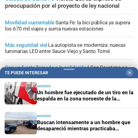
preocupación por el proyecto de ley nacional
Movilidad sustentable
Santa Fe: la bici pública ya supera
los 670 mil viajes y suma nuevas estaciones
Más seguridad vial
La autopista se moderniza: nuevas
luminarias LED entre Sauce Viejo y Santo Tomé
Con un fuerte llamado a la solidaridad
San Cayetano se
TE PUEDE INTERESAR
✕
prepara para recibir a miles de peregrinos de Santa Fe
SUCESOS
"Geriátrico del horror"
Desde el Concejo, piden al
Un hombre fue ejecutado de un tiro en la
municipio que detalle la situación de los asilos de
espalda en la zona noroeste de la
ancianos en Santa Fe
ciudad
SUCESOS
Buscan intensamente a un hombre que
desapareció mientras practicaba
kitesurf en Paraje El Chaquito