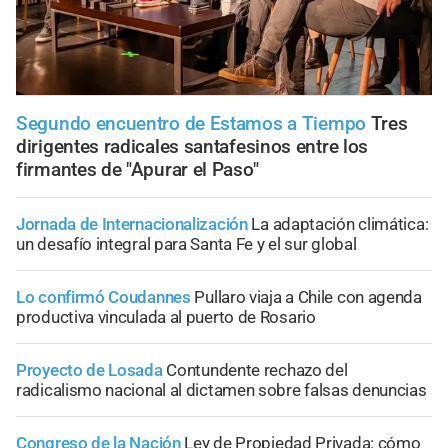
Segundo encuentro de Estamos a Tiempo
Tres
dirigentes radicales santafesinos entre los
firmantes de "Apurar el Paso"
Jornada de Internacionalización
La adaptación climática:
un desafío integral para Santa Fe y el sur global
Lo confirmó Coudannes
Pullaro viaja a Chile con agenda
productiva vinculada al puerto de Rosario
Proyecto de Losada
Contundente rechazo del
radicalismo nacional al dictamen sobre falsas denuncias
Congreso de la Nación
Ley de Propiedad Privada: cómo