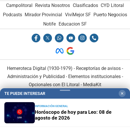
Campolitoral
Revista Nosotros
Clasificados
CYD Litoral
Podcasts
Mirador Provincial
VivíMejor SF
Puerto Negocios
Notife
Educacion SF
Hemeroteca Digital (1930-1979)
-
Receptorías de avisos
-
Administración y Publicidad
-
Elementos institucionales
-
Opcionales con El Litoral
-
MediaKit
TE PUEDE INTERESAR
✕
El Litoral es miembro de:
INFORMACIÓN GENERAL
Horóscopo de hoy para Leo: 08 de
agosto de 2026