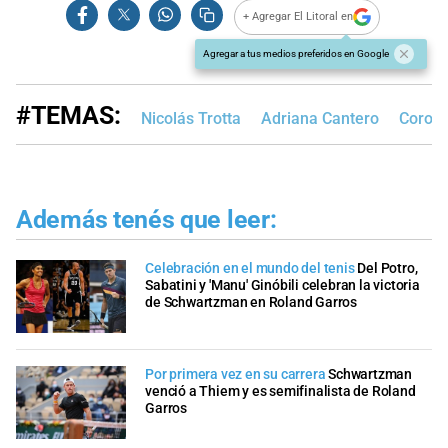
+ Agregar El Litoral en
Agregar a tus medios preferidos en Google
#TEMAS:
Nicolás Trotta
Adriana Cantero
Corona
Además tenés que leer:
Celebración en el mundo del tenis
Del Potro,
Sabatini y 'Manu' Ginóbili celebran la victoria
de Schwartzman en Roland Garros
Por primera vez en su carrera
Schwartzman
venció a Thiem y es semifinalista de Roland
Garros