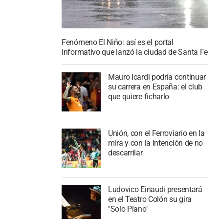
Fenómeno El Niño: así es el portal
informativo que lanzó la ciudad de Santa Fe
Mauro Icardi podría continuar
su carrera en España: el club
que quiere ficharlo
Unión, con el Ferroviario en la
mira y con la intención de no
descarrilar
Ludovico Einaudi presentará
en el Teatro Colón su gira
"Solo Piano"