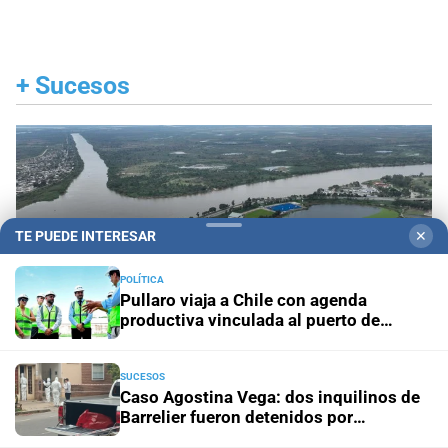
+
Sucesos
TE PUEDE INTERESAR
✕
POLÍTICA
Pullaro viaja a Chile con agenda
productiva vinculada al puerto de
Rosario
SUCESOS
Caso Agostina Vega: dos inquilinos de
Barrelier fueron detenidos por
El peor final
Hallaron sin vida al kitesurfista que
encubrimiento agravado