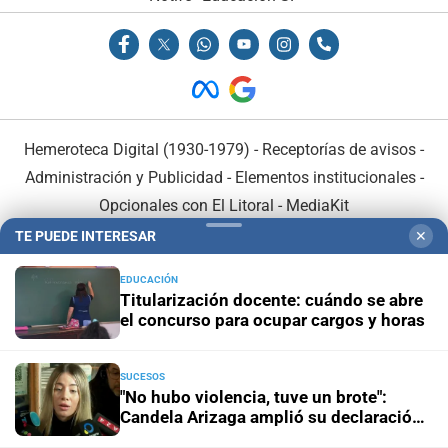
Hemeroteca Digital (1930-1979)
-
Receptorías de avisos
-
Administración y Publicidad
-
Elementos institucionales
-
Opcionales con El Litoral
-
MediaKit
TE PUEDE INTERESAR
✕
El Litoral es miembro de:
EDUCACIÓN
Titularización docente: cuándo se abre
el concurso para ocupar cargos y horas
SUCESOS
En Asociación con:
"No hubo violencia, tuve un brote":
Candela Arizaga amplió su declaración
y desligó a Facundo Moyano