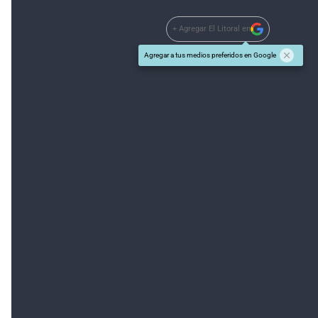
+ Agregar El Litoral en
Agregar a tus medios preferidos en Google
#TEMAS:
Colón
Unión
Además tenés que leer:
El Clásico
Se presenta la Copa El Litoral
Unión-Colón: ¿quién llega mejor?...
El partido
"aparte" y sin favorito