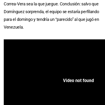
Correa-Vera sea la que juegue. Conclusión: salvo que
Domínguez sorprenda, el equipo se estaría perfilando
para el domingo y tendría un “parecido” al que jugó en
Venezuela.
Sin favoritos
No es cuestión de “jugarse” o “no jugarse”, sólo de
plantear realidades concretas en esta clase de
partidos. A veces se ha dado la lógica, pero los
contemporáneos a muchos clásicos que se han dado