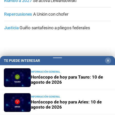
Rumbo a 2027
Se activa Lewandowski
Repercusiones
A Unión con chofer
Justicia
Guiño santafesino a pliegos federales
+
Área Metropolitana
TE PUEDE INTERESAR
✕
INFORMACIÓN GENERAL
Horóscopo de hoy para Tauro: 10 de
agosto de 2026
INFORMACIÓN GENERAL
Horóscopo de hoy para Aries: 10 de
agosto de 2026