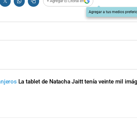
+ Agregar El Litoral en
Agregar a tus medios preferi
anjeros
La tablet de Natacha Jaitt tenía veinte mil im