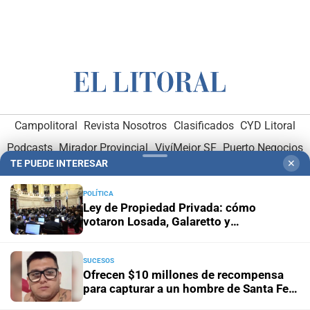
Campolitoral
Revista Nosotros
Clasificados
CYD Litoral
Podcasts
Mirador Provincial
VivíMejor SF
Puerto Negocios
TE PUEDE INTERESAR
✕
Notife
Educacion SF
POLÍTICA
Ley de Propiedad Privada: cómo
votaron Losada, Galaretto y
Lewandowski en el Senado
SUCESOS
Ofrecen $10 millones de recompensa
Hemeroteca Digital (1930-1979)
-
Receptorías de avisos
-
para capturar a un hombre de Santa Fe
Administración y Publicidad
-
Elementos institucionales
-
con pedido de captura por narcotráfico