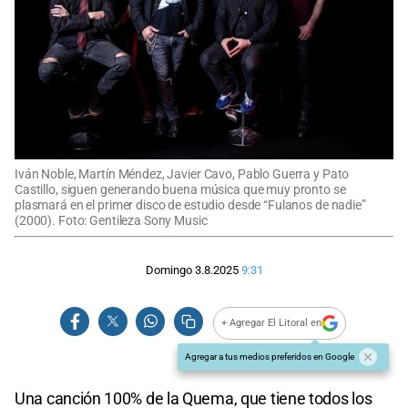
Iván Noble, Martín Méndez, Javier Cavo, Pablo Guerra y Pato
Castillo, siguen generando buena música que muy pronto se
plasmará en el primer disco de estudio desde “Fulanos de nadie”
(2000). Foto: Gentileza Sony Music
Domingo 3.8.2025
9:31
+ Agregar El Litoral en
Agregar a tus medios preferidos en Google
Una canción 100% de la Quema, que tiene todos los