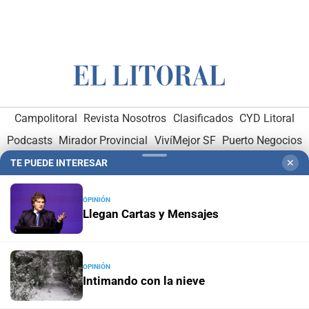
Campolitoral
Revista Nosotros
Clasificados
CYD Litoral
Podcasts
Mirador Provincial
VivíMejor SF
Puerto Negocios
Notife
Educacion SF
TE PUEDE INTERESAR
✕
OPINIÓN
Llegan Cartas y Mensajes
Hemeroteca Digital (1930-1979)
-
Receptorías de avisos
-
OPINIÓN
Intimando con la nieve
Administración y Publicidad
-
Elementos institucionales
-
Opcionales con El Litoral
-
MediaKit