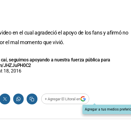
video en el cual agradeció el apoyo de los fans y afirmó no
por el mal momento que vivió.
y caí, seguimos apoyando a nuestra fuerza pública para
com/JHZJuPH0C2
t 18, 2016
+ Agregar El Litoral en
Agregar a tus medios preferi