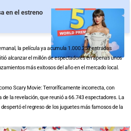
sa en el estreno
anal, la película ya acumula 1.000.253 entradas
mitió alcanzar el millón de espectadores en apenas unos
nzamientos más exitosos del año en el mercado local.
 como Scary Movie: Terroríficamente incorrecta, con
a de la revelación, que reunió a 66.743 espectadores. La
ue despertó el regreso de los juguetes más famosos de la