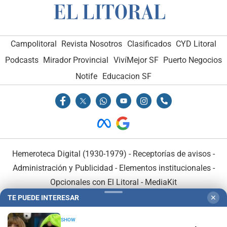
Campolitoral
Revista Nosotros
Clasificados
CYD Litoral
Podcasts
Mirador Provincial
VivíMejor SF
Puerto Negocios
Notife
Educacion SF
Hemeroteca Digital (1930-1979)
-
Receptorías de avisos
-
Administración y Publicidad
-
Elementos institucionales
-
Opcionales con El Litoral
-
MediaKit
TE PUEDE INTERESAR
✕
El Litoral es miembro de:
SHOW