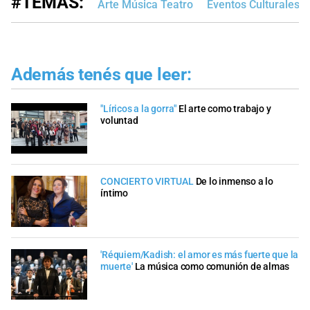
#TEMAS:
Arte Música Teatro
Eventos Culturales
Además tenés que leer:
"Líricos a la gorra"
El arte como trabajo y
voluntad
CONCIERTO VIRTUAL
De lo inmenso a lo
íntimo
'Réquiem/Kadish: el amor es más fuerte que la
muerte'
La música como comunión de almas