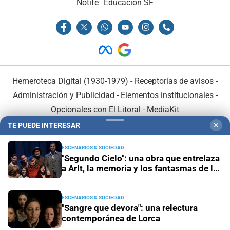
Notife
Educacion SF
Hemeroteca Digital (1930-1979)
-
Receptorías de avisos
-
Administración y Publicidad
-
Elementos institucionales
-
Opcionales con El Litoral
-
MediaKit
TE PUEDE INTERESAR
✕
El Litoral es miembro de:
ESCENARIOS & SOCIEDAD
"Segundo Cielo": una obra que entrelaza
a Arlt, la memoria y los fantasmas de la
inundación
ESCENARIOS & SOCIEDAD
En Asociación con:
"Sangre que devora": una relectura
contemporánea de Lorca