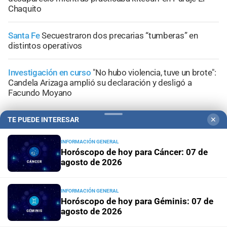
Chaquito
Santa Fe
Secuestraron dos precarias “tumberas” en
distintos operativos
Investigación en curso
"No hubo violencia, tuve un brote":
Candela Arizaga amplió su declaración y desligó a
Facundo Moyano
TE PUEDE INTERESAR
✕
INFORMACIÓN GENERAL
Horóscopo de hoy para Cáncer: 07 de
+
Información General
agosto de 2026
INFORMACIÓN GENERAL
Horóscopo de hoy para Géminis: 07 de
agosto de 2026