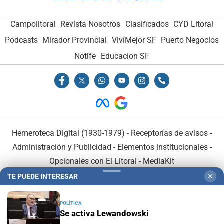
Campolitoral
Revista Nosotros
Clasificados
CYD Litoral
Podcasts
Mirador Provincial
VivíMejor SF
Puerto Negocios
Notife
Educacion SF
Hemeroteca Digital (1930-1979)
-
Receptorías de avisos
-
Administración y Publicidad
-
Elementos institucionales
-
Opcionales con El Litoral
-
MediaKit
TE PUEDE INTERESAR
✕
El Litoral es miembro de:
POLÍTICA
Se activa Lewandowski