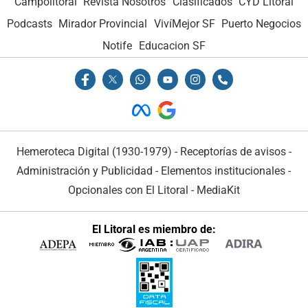
Campolitoral
Revista Nosotros
Clasificados
CYD Litoral
Podcasts
Mirador Provincial
VivíMejor SF
Puerto Negocios
Notife
Educacion SF
Hemeroteca Digital (1930-1979)
-
Receptorías de avisos
-
Administración y Publicidad
-
Elementos institucionales
-
Opcionales con El Litoral
-
MediaKit
El Litoral es miembro de: