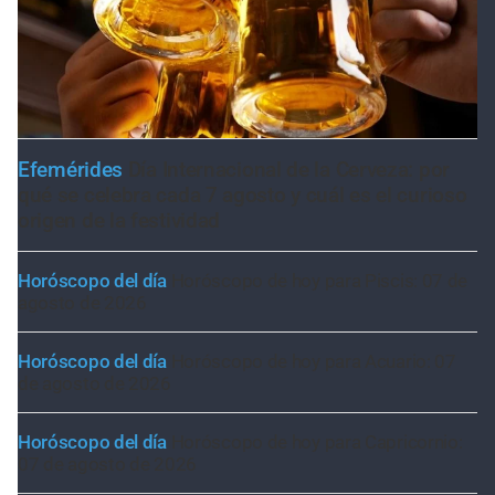
Efemérides
Día Internacional de la Cerveza: por
qué se celebra cada 7 agosto y cuál es el curioso
origen de la festividad
Horóscopo del día
Horóscopo de hoy para Piscis: 07 de
agosto de 2026
Horóscopo del día
Horóscopo de hoy para Acuario: 07
de agosto de 2026
Horóscopo del día
Horóscopo de hoy para Capricornio:
07 de agosto de 2026