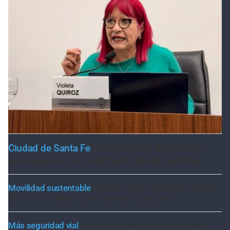
Ciudad de Santa Fe
Violeta Quiroz expresó su
preocupación por el proyecto de ley nacional
Movilidad sustentable
Santa Fe: la bici pública ya supera
los 670 mil viajes y suma nuevas estaciones
Más seguridad vial
La autopista se moderniza: nuevas