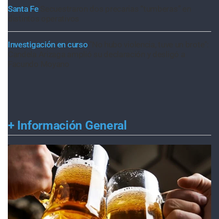
Santa Fe
Secuestraron dos precarias “tumberas” en
distintos operativos
Investigación en curso
"No hubo violencia, tuve un brote":
Candela Arizaga amplió su declaración y desligó a
Facundo Moyano
+
Información General