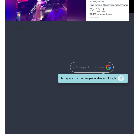
Instagram
+ Agregar El Litoral en
Agregar a tus medios preferidos en Google
#TEMAS:
Show
Además tenés que leer: