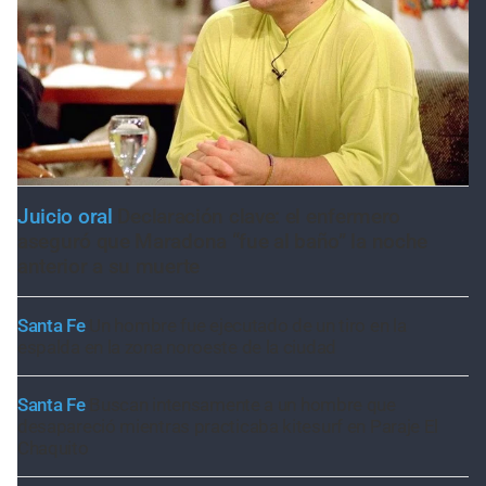
Juicio oral
Declaración clave: el enfermero
aseguró que Maradona “fue al baño” la noche
anterior a su muerte
Santa Fe
Un hombre fue ejecutado de un tiro en la
espalda en la zona noroeste de la ciudad
Santa Fe
Buscan intensamente a un hombre que
desapareció mientras practicaba kitesurf en Paraje El
Chaquito