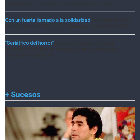
luminarias LED entre Sauce Viejo y Santo Tomé
Con un fuerte llamado a la solidaridad
San Cayetano se
prepara para recibir a miles de peregrinos de Santa Fe
"Geriátrico del horror"
Desde el Concejo, piden al
municipio que detalle la situación de los asilos de
ancianos en Santa Fe
+
Sucesos