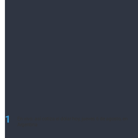
LO MÁS VISTO
1
En vivo: así cotiza el dólar hoy, jueves 6 de agosto, en
Argentina