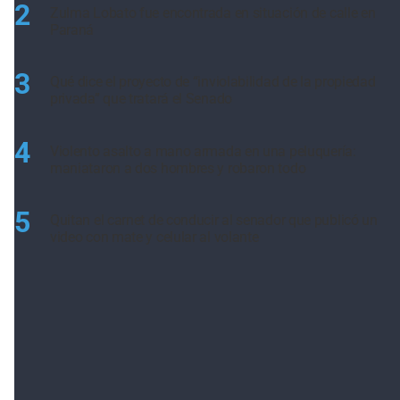
2
Zulma Lobato fue encontrada en situación de calle en
Paraná
3
Qué dice el proyecto de “inviolabilidad de la propiedad
privada” que tratará el Senado
4
Violento asalto a mano armada en una peluquería:
maniataron a dos hombres y robaron todo
5
Quitan el carnet de conducir al senador que publicó un
video con mate y celular al volante