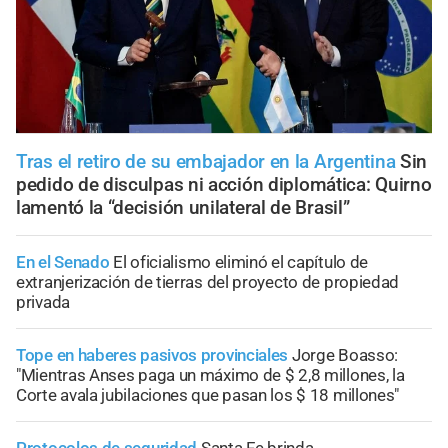
Tras el retiro de su embajador en la Argentina
Sin
pedido de disculpas ni acción diplomática: Quirno
lamentó la “decisión unilateral de Brasil”
En el Senado
El oficialismo eliminó el capítulo de
extranjerización de tierras del proyecto de propiedad
privada
Tope en haberes pasivos provinciales
Jorge Boasso:
"Mientras Anses paga un máximo de $ 2,8 millones, la
Corte avala jubilaciones que pasan los $ 18 millones"
Protocolos de seguridad
Santa Fe brinda