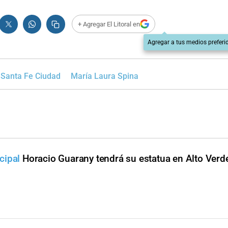
+ Agregar El Litoral en
Agregar a tus medios preferi
Santa Fe Ciudad
María Laura Spina
cipal
Horacio Guarany tendrá su estatua en Alto Verd