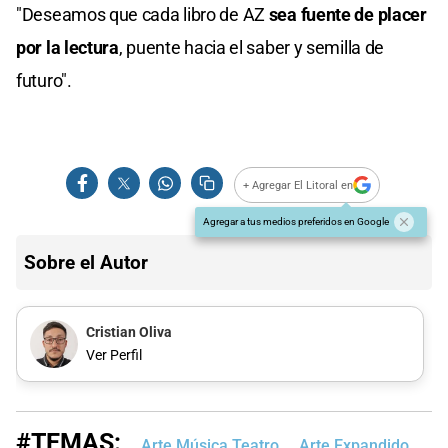
"Deseamos que cada libro de AZ
sea fuente de placer
por la lectura
, puente hacia el saber y semilla de
futuro".
+ Agregar El Litoral en
Agregar a tus medios preferidos en Google
Sobre el Autor
Cristian Oliva
Ver Perfil
#TEMAS:
Arte Música Teatro
Arte Expandido