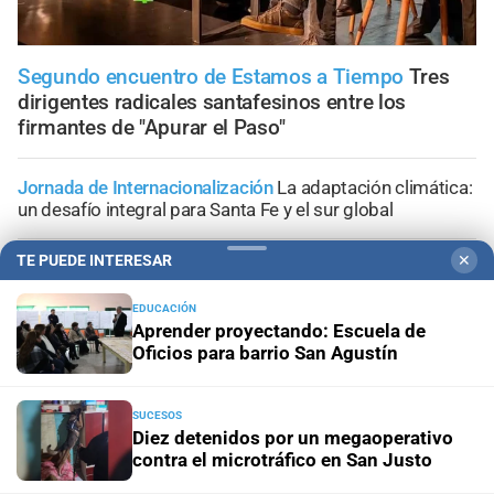
Segundo encuentro de Estamos a Tiempo
Tres
dirigentes radicales santafesinos entre los
firmantes de "Apurar el Paso"
Jornada de Internacionalización
La adaptación climática:
un desafío integral para Santa Fe y el sur global
TE PUEDE INTERESAR
✕
Lo confirmó Coudannes
Pullaro viaja a Chile con agenda
productiva vinculada al puerto de Rosario
EDUCACIÓN
Aprender proyectando: Escuela de
Proyecto de Losada
Contundente rechazo del
Oficios para barrio San Agustín
radicalismo nacional al dictamen sobre falsas denuncias
SUCESOS
Congreso de la Nación
Ley de Propiedad Privada: cómo
Diez detenidos por un megaoperativo
votaron Losada, Galaretto y Lewandowski en el Senado
contra el microtráfico en San Justo