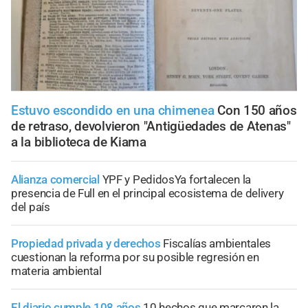
Estuvo escondido en una chimenea
Con 150 años
de retraso, devolvieron "Antigüedades de Atenas"
a la biblioteca de Kiama
Alianza comercial
YPF y PedidosYa fortalecen la
presencia de Full en el principal ecosistema de delivery
del país
Propiedad privada y derechos
Fiscalías ambientales
cuestionan la reforma por su posible regresión en
materia ambiental
El diario cumple 108 años
10 hechos que marcaron la