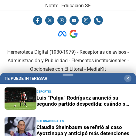
Notife
Educacion SF
Hemeroteca Digital (1930-1979)
-
Receptorías de avisos
-
Administración y Publicidad
-
Elementos institucionales
-
Opcionales con El Litoral
-
MediaKit
TE PUEDE INTERESAR
✕
El Litoral es miembro de:
DEPORTES
Luis “Pulga” Rodríguez anunció su
segundo partido despedida: cuándo se
jugará
INTERNACIONALES
En Asociación con:
Claudia Sheinbaum se refirió al caso
Ayotzinapa y anticipó más detenciones