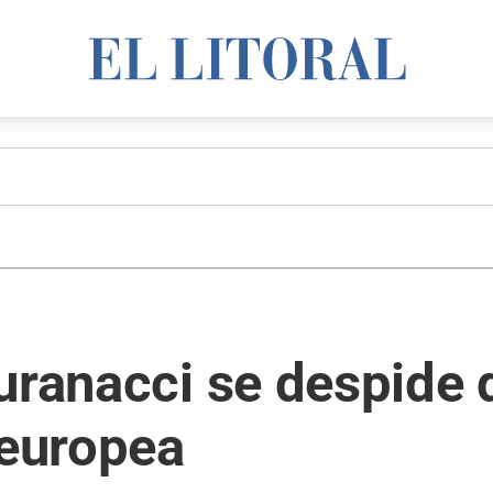
uranacci se despide 
 europea