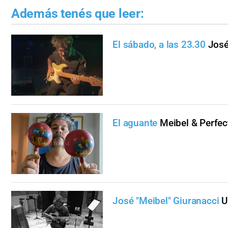
Además tenés que leer:
El sábado, a las 23.30
José
El aguante
Meibel & Perfe
José "Meibel" Giuranacci
U