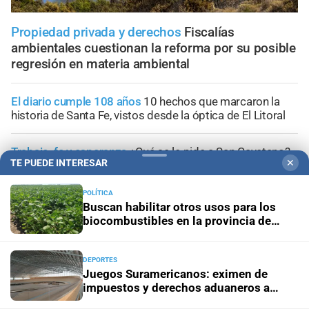
Propiedad privada y derechos
Fiscalías
ambientales cuestionan la reforma por su posible
regresión en materia ambiental
El diario cumple 108 años
10 hechos que marcaron la
historia de Santa Fe, vistos desde la óptica de El Litoral
Trabajo, fe y esperanza
¿Qué se le pide a San Cayetano?
TE PUEDE INTERESAR
✕
La celebración del 7 de agosto que vuelve a reunir a miles
de fieles
POLÍTICA
Buscan habilitar otros usos para los
Panorama astrológico
Horóscopo de hoy 7 de agosto de
biocombustibles en la provincia de
2026
Santa Fe
DEPORTES
Efemérides
Día Internacional de la Cerveza: por qué se
Juegos Suramericanos: eximen de
celebra cada 7 agosto y cuál es el curioso origen de la
impuestos y derechos aduaneros a
festividad
equipamiento e infraestructura