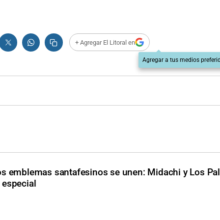
+ Agregar El Litoral en
Agregar a tus medios preferi
s emblemas santafesinos se unen: Midachi y Los Pa
 especial