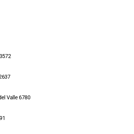
 3572
 2637
del Valle 6780
091