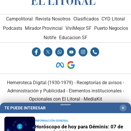
Campolitoral
Revista Nosotros
Clasificados
CYD Litoral
Podcasts
Mirador Provincial
VivíMejor SF
Puerto Negocios
Notife
Educacion SF
Hemeroteca Digital (1930-1979)
-
Receptorías de avisos
-
Administración y Publicidad
-
Elementos institucionales
-
Opcionales con El Litoral
-
MediaKit
TE PUEDE INTERESAR
✕
El Litoral es miembro de:
INFORMACIÓN GENERAL
Horóscopo de hoy para Géminis: 07 de