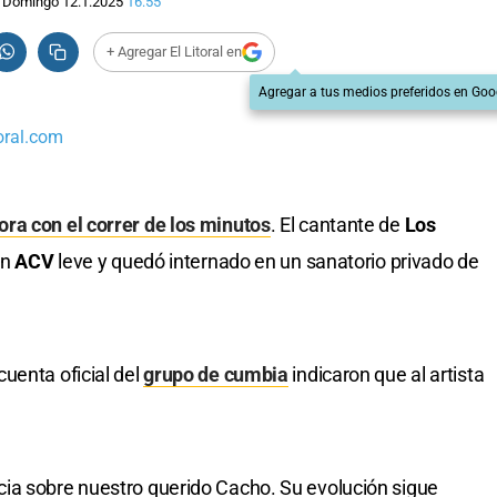
Domingo 12.1.2025
16:55
+ Agregar El Litoral en
Agregar a tus medios preferidos en Goo
oral.com
ra con el correr de los minutos
. El cantante de
Los
un
ACV
leve y quedó internado en un sanatorio privado de
uenta oficial del
grupo de cumbia
indicaron que al artista
ia sobre nuestro querido Cacho. Su evolución sigue