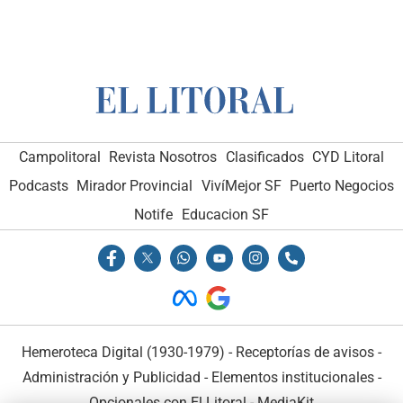
Campolitoral
Revista Nosotros
Clasificados
CYD Litoral
Podcasts
Mirador Provincial
VivíMejor SF
Puerto Negocios
Notife
Educacion SF
Hemeroteca Digital (1930-1979)
-
Receptorías de avisos
-
Administración y Publicidad
-
Elementos institucionales
-
Opcionales con El Litoral
-
MediaKit