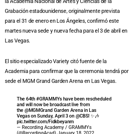
la Academia Nacional de Artes y Ciencias de la
Grabación estadounidense, originalmente prevista
para el 31 de enero en Los Ángeles, confirmó este
martes nueva sede y nueva fecha para el 3 de abril en
Las Vegas.
El sitio especializado Variety citó fuente de la
Academia para confirmar que la ceremonia tendrá por
sede el MGM Grand Garden Arena en Las Vegas.
The 64th
#GRAMMYs
have been rescheduled
and will now be broadcast live from
the
@MGMGrand
Garden Arena in Las
Vegas on Sunday, April 3 on
@CBS
! ✨🎶
pic.twitter.com/Fidkbeyanm
— Recording Academy / GRAMMYs
(@RecordingAcad)
January 18, 2022