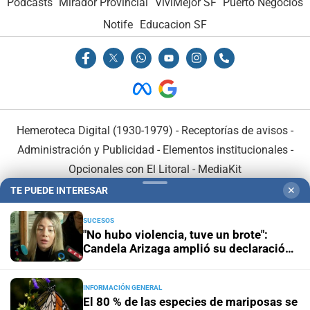
Podcasts
Mirador Provincial
VivíMejor SF
Puerto Negocios
Notife
Educacion SF
Hemeroteca Digital (1930-1979)
-
Receptorías de avisos
-
Administración y Publicidad
-
Elementos institucionales
-
Opcionales con El Litoral
-
MediaKit
TE PUEDE INTERESAR
✕
El Litoral es miembro de:
SUCESOS
"No hubo violencia, tuve un brote":
Candela Arizaga amplió su declaración
y desligó a Facundo Moyano
INFORMACIÓN GENERAL
En Asociación con:
El 80 % de las especies de mariposas se