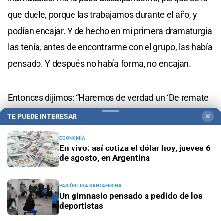
que duele, porque las trabajamos durante el año, y
podían encajar. Y de hecho en mi primera dramaturgia
las tenía, antes de encontrarme con el grupo, las había
pensado. Y después no había forma, no encajan.
Entonces dijimos: “Haremos de verdad un ‘De remate
2’, donde pase de lo colectivo a lo individual”. La
TE PUEDE INTERESAR
✕
escenografía, por ejemplo, si no es movimiento
ECONOMÍA
colectivo no se puede hacer. Y si no tiene una
En vivo: así cotiza el dólar hoy, jueves 6
de agosto, en Argentina
sincronización, y alguien traiciona su espacio de
movimiento, se cae.
PASIÓN LIGA SANTAFESINA
Un gimnasio pensado a pedido de los
deportistas
Desde eso hasta la espacialidad en danza; hasta el