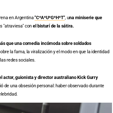
rena en Argentina
"C*A*U*G*H*T"
, u
na miniserie que
as "atraviesa" con
el bisturí de la sátira.
más que una comedia incómoda sobre soldados
bre la fama, la viralización y el modo en que la identidad
las redes sociales.
el actor, guionista y director australiano Kick Gurry
ció de una obsesión personal: haber observado durante
lebridad.