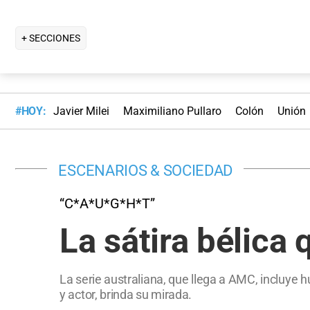
+ SECCIONES
#HOY:
Javier Milei
Maximiliano Pullaro
Colón
Unión
ESCENARIOS & SOCIEDAD
“C*A*U*G*H*T”
La sátira bélica 
La serie australiana, que llega a AMC, incluye hu
y actor, brinda su mirada.