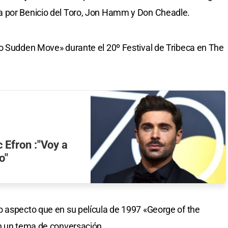
a por Benicio del Toro, Jon Hamm y Don Cheadle.
No Sudden Move» durante el 20º Festival de Tribeca en The
c Efron :"Voy a
o"
o aspecto que en su película de 1997 «George of the
en un tema de conversación.