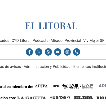
icados
CYD Litoral
Podcasts
Mirador Provincial
VivíMejor SF
as de avisos
-
Administración y Publicidad
-
Elementos instituci
toral es miembro de:
ción con: