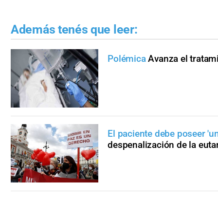
Además tenés que leer:
Polémica
Avanza el tratami
El paciente debe poseer 'u
despenalización de la euta