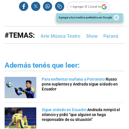
+ Agregar El Litoral en
Agregar a tus medios preferidos en Google
#TEMAS:
Arte Música Teatro
Show
Paraná
En
Además tenés que leer:
Para enfrentar mañana a Patronato
Russo
pone suplentes y Andrada sigue aislado en
Ecuador
Sigue aislado en Ecuador
Andrada rompió el
silencio y pidió "que alguien se haga
responsable de su situación"