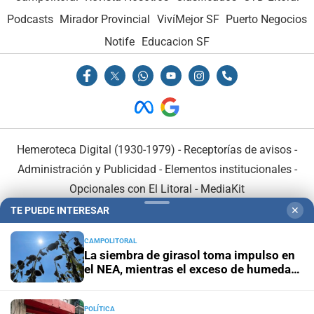
Podcasts
Mirador Provincial
VivíMejor SF
Puerto Negocios
Notife
Educacion SF
Hemeroteca Digital (1930-1979)
-
Receptorías de avisos
-
Administración y Publicidad
-
Elementos institucionales
-
Opcionales con El Litoral
-
MediaKit
TE PUEDE INTERESAR
✕
El Litoral es miembro de:
CAMPOLITORAL
La siembra de girasol toma impulso en
el NEA, mientras el exceso de humedad
condiciona la campaña
POLÍTICA