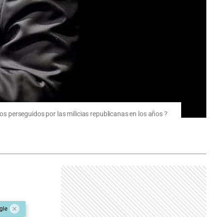
los perseguidos por las milicias republicanas en los años ?
gle