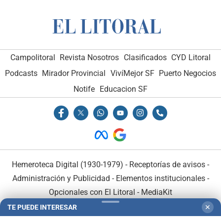
Campolitoral
Revista Nosotros
Clasificados
CYD Litoral
Podcasts
Mirador Provincial
VivíMejor SF
Puerto Negocios
Notife
Educacion SF
Hemeroteca Digital (1930-1979)
-
Receptorías de avisos
-
Administración y Publicidad
-
Elementos institucionales
-
Opcionales con El Litoral
-
MediaKit
TE PUEDE INTERESAR
✕
El Litoral es miembro de: