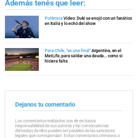
Además tenés que leer:
Polémica
Video: Duki se enojó con un fanático
en Italia y lo echó del show
Para Chile, "es una final"
Argentina, en el
MetLife, para saldar una deuda… como si
hiciera falta
Dejanos tu comentario
Los comentarios realizados son de exclusiva
responsabilidad de sus autores y las consecuencias
derivadas de ellos pueden ser pasibles de las sanciones
legales que correspondan. Evitar comentarios ofensivos o