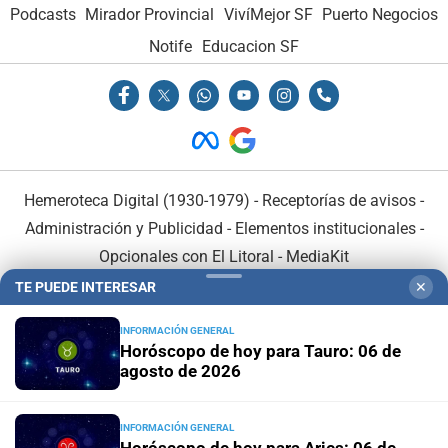
Podcasts
Mirador Provincial
VivíMejor SF
Puerto Negocios
Notife
Educacion SF
Hemeroteca Digital (1930-1979)
-
Receptorías de avisos
-
Administración y Publicidad
-
Elementos institucionales
-
Opcionales con El Litoral
-
MediaKit
TE PUEDE INTERESAR
✕
El Litoral es miembro de:
INFORMACIÓN GENERAL
Horóscopo de hoy para Tauro: 06 de
agosto de 2026
INFORMACIÓN GENERAL
En Asociación con: