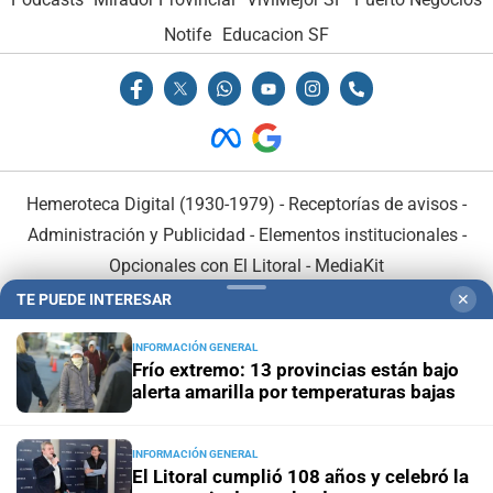
Notife
Educacion SF
Hemeroteca Digital (1930-1979)
-
Receptorías de avisos
-
Administración y Publicidad
-
Elementos institucionales
-
Opcionales con El Litoral
-
MediaKit
TE PUEDE INTERESAR
✕
El Litoral es miembro de:
INFORMACIÓN GENERAL
Frío extremo: 13 provincias están bajo
alerta amarilla por temperaturas bajas
INFORMACIÓN GENERAL
En Asociación con:
El Litoral cumplió 108 años y celebró la