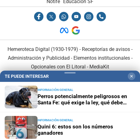
Notife
Educacion SF
Hemeroteca Digital (1930-1979)
-
Receptorías de avisos
-
Administración y Publicidad
-
Elementos institucionales
-
Opcionales con El Litoral
-
MediaKit
TE PUEDE INTERESAR
✕
El Litoral es miembro de:
INFORMACIÓN GENERAL
Perros potencialmente peligrosos en
Santa Fe: qué exige la ley, qué debe
hacer el dueño y cómo actuar ante un
ataque
INFORMACIÓN GENERAL
En Asociación con:
Quini 6: estos son los números
ganadores