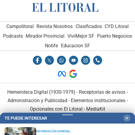
Campolitoral
Revista Nosotros
Clasificados
CYD Litoral
Podcasts
Mirador Provincial
VivíMejor SF
Puerto Negocios
Notife
Educacion SF
Hemeroteca Digital (1930-1979)
-
Receptorías de avisos
-
Administración y Publicidad
-
Elementos institucionales
-
Opcionales con El Litoral
-
MediaKit
TE PUEDE INTERESAR
✕
El Litoral es miembro de:
INFORMACIÓN GENERAL