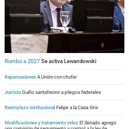
Rumbo a 2027
Se activa Lewandowski
Repercusiones
A Unión con chofer
Justicia
Guiño santafesino a pliegos federales
Reemplazo institucional
Felipe a la Casa Gris
Modificaciones y tratamiento veloz
El Senado agregó
una comisión de seguimiento y control a la ley de