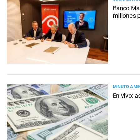
Banco Mac
millones 
MINUTO A MI
En vivo: a