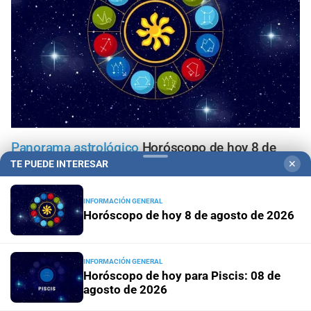
Panorama astrológico
Horóscopo de hoy 8 de
agosto de 2026
TE PUEDE INTERESAR
✕
Horóscopo del día
Horóscopo de hoy para Piscis: 08 de
INFORMACIÓN GENERAL
Horóscopo de hoy 8 de agosto de 2026
agosto de 2026
Horóscopo del día
Horóscopo de hoy para Acuario: 08
INFORMACIÓN GENERAL
de agosto de 2026
Horóscopo de hoy para Piscis: 08 de
agosto de 2026
Horóscopo del día
Horóscopo de hoy para Capricornio: