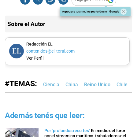
+ Agregar El Litoral en
Agregar a tus medios preferidos en Google
Sobre el Autor
Redacción EL
contenidos@ellitoral.com
Ver Perfil
#TEMAS:
Ciencia
China
Reino Unido
Chile
Además tenés que leer:
Por "profundos recortes"
En medio del furor
por el streaming marítimo, trabajadores del