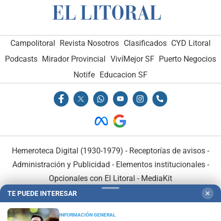
Campolitoral
Revista Nosotros
Clasificados
CYD Litoral
Podcasts
Mirador Provincial
VivíMejor SF
Puerto Negocios
Notife
Educacion SF
Hemeroteca Digital (1930-1979)
-
Receptorías de avisos
-
Administración y Publicidad
-
Elementos institucionales
-
Opcionales con El Litoral
-
MediaKit
TE PUEDE INTERESAR
✕
El Litoral es miembro de:
INFORMACIÓN GENERAL